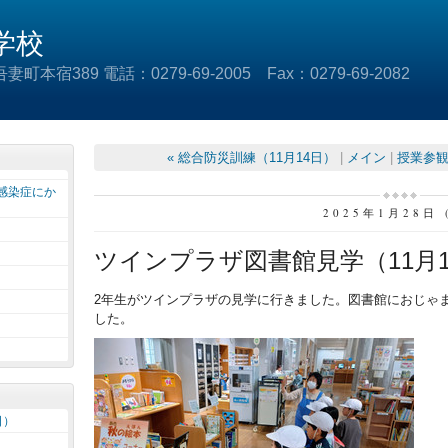
学校
本宿389 電話：0279-69-2005 Fax：0279-69-2082
« 総合防災訓練（11月14日）
|
メイン
|
授業参観
感染症にか
2025年1月28日 
ツインプラザ図書館見学（11月1
2年生がツインプラザの見学に行きました。図書館におじゃ
した。
日）