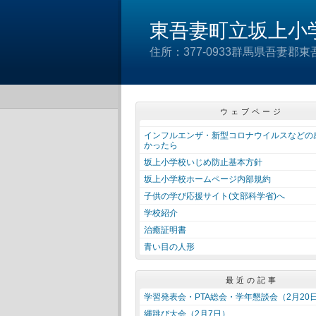
東吾妻町立坂上小
住所：377-0933群馬県吾妻郡東吾妻町
ウェブページ
インフルエンザ・新型コロナウイルスなどの
かったら
坂上小学校いじめ防止基本方針
坂上小学校ホームページ内部規約
子供の学び応援サイト(文部科学省)へ
学校紹介
治癒証明書
青い目の人形
最近の記事
学習発表会・PTA総会・学年懇談会（2月20
縄跳び大会（2月7日）