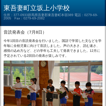
東吾妻町立坂上小学校
住所：377-0933群馬県吾妻郡東吾妻町本宿389 電話：0279-69-
2005 Fax：0279-69-2082
音読発表会（7月8日）
今年1回目の音読発表会を行いました。国語で学習した文などを学
年毎に全校児童に向けて音読しました。声の大きさ、読む速さ、
感情の込め方など、どの学年も工夫して発表できました。12月に
予定されている2回目の発表が楽しみです。