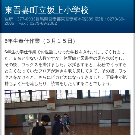
東吾妻町立坂上小学校
住所：377-0933群馬県吾妻郡東吾妻町本宿389 電話：0279-69-
2005 Fax：0279-69-2082
6年生奉仕作業（３月１５日）
6年生の奉仕作業でお世話になった学校をきれいにしてくれまし
た。９名と少ない人数ですが、体育館と図書室の床を水拭きし、
その後、ワックスを掛けました。水拭きすると、花粉でうっすら
と白くなっていたフロアが輝きを取り戻してきて、その後、ワッ
クスをかけると、さらにピカピカになってきました。下級生が気
持ちよく汗を流したり、読書をしたりすることでしょう。