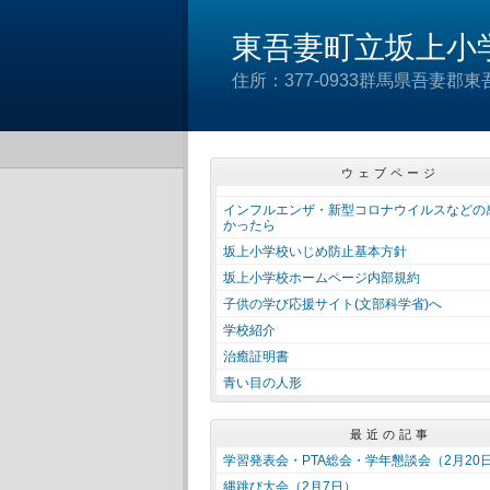
東吾妻町立坂上小
住所：377-0933群馬県吾妻郡東吾妻町
ウェブページ
インフルエンザ・新型コロナウイルスなどの
かったら
坂上小学校いじめ防止基本方針
坂上小学校ホームページ内部規約
子供の学び応援サイト(文部科学省)へ
学校紹介
治癒証明書
青い目の人形
最近の記事
学習発表会・PTA総会・学年懇談会（2月20
縄跳び大会（2月7日）